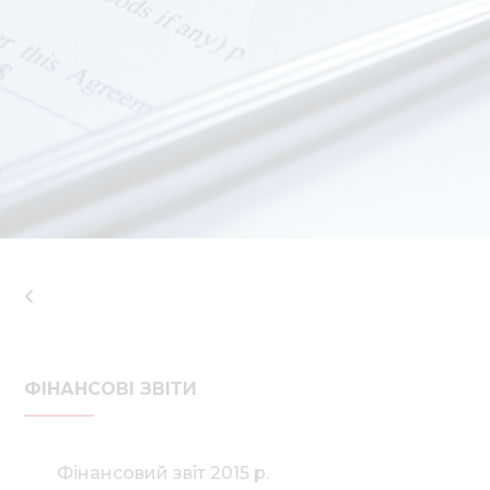
Нов
Медіа 
Кар
Купити 
Знайти
Конт
ФІНАНСОВІ ЗВІТИ
Фінансовий звіт 2015 р.