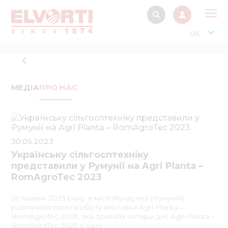
UA
Про
Прод
Фінанс
МЕДІА
ПРО НАС
Інтерактив
Музей Е
30.05.2023
Павільйон
Українську сільгосптехніку
представили у Румунії на Agri Planta –
Інформація для
стейкх
RomAgroTec 2023
Інформація 
25 травня 2023 року в місті Фундулея (Румунія)
електро
розпочала свою роботу виставка Agri Planta –
RomAgroTec 2023, яка тривала чотири дні. Agri Planta –
Нов
RomAgroTec 2023 є одні...