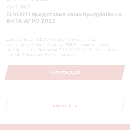
25.05.2023
ELVORTI представив свою продукцію на
БАТА-АГРО 2023
Для зручності ELVORTI пропонує три види
комплектації обприскувача TETIS: комплектація
Standart із комп’ютером BRAVO 400S LT; комплектація
Premium із комп’ютером BRAVO...
ЧИТАТИ ДАЛІ
ПОКАЗАТИ ЩЕ