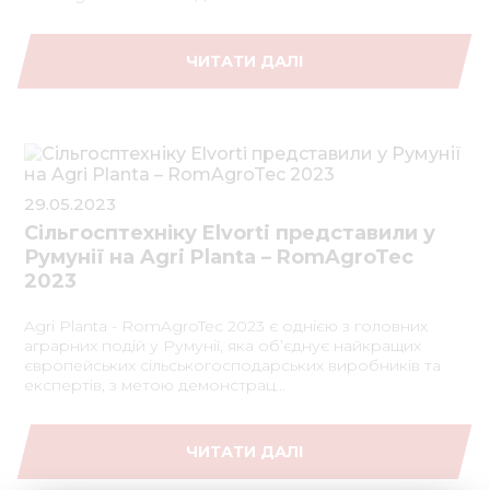
Медіа 
ЧИТАТИ ДАЛІ
Кар
Купити 
Знайти
29.05.2023
Конт
Cільгосптехніку Elvorti представили у
Румунії на Agri Planta – RomAgroTec
2023
Agri Planta - RomAgroTec 2023 є однією з головних
аграрних подій у Румунії, яка об’єднує найкращих
європейських сільськогосподарських виробників та
експертів, з метою демонстрац...
ЧИТАТИ ДАЛІ