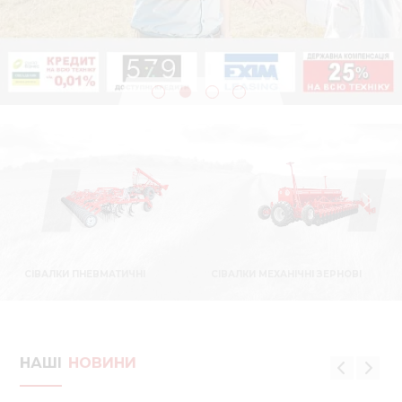
Медіа 
Кар
Купити 
Знайти
Конт
СІВАЛКИ ПНЕВМАТИЧНІ
СІВАЛКИ МЕХАНІЧНІ ЗЕРНОВІ
НАШІ
НОВИНИ