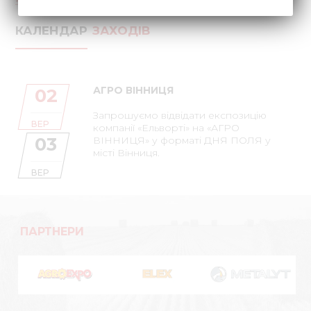
КАЛЕНДАР
ЗАХОДІВ
АГРО ВІННИЦЯ
02
Запрошуємо відвідати експозицію
ВЕР
компанії «Ельворті» на «АГРО
03
ВІННИЦЯ» у форматі ДНЯ ПОЛЯ у
місті Вінниця.
ВЕР
ПАРТНЕРИ