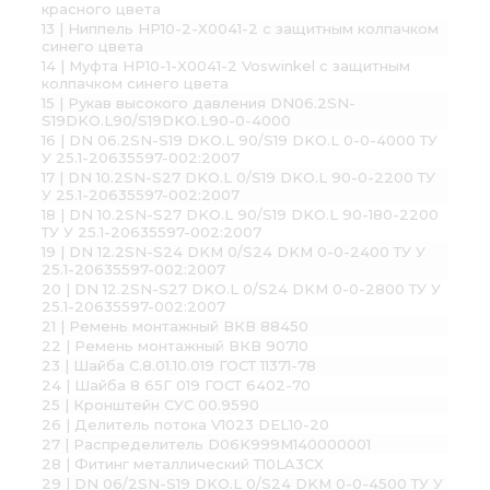
красного цвета
13 | Ниппель НР10-2-Х0041-2 с защитным колпачком
синего цвета
14 | Муфта HP10-1-X0041-2 Voswinkel с защитным
колпачком синего цвета
15 | Рукав высокого давления DN06.2SN-
S19DKO.L90/S19DKO.L90-0-4000
16 | DN 06.2SN-S19 DKO.L 90/S19 DKO.L 0-0-4000 ТУ
У 25.1-20635597-002:2007
17 | DN 10.2SN-S27 DKO.L 0/S19 DKO.L 90-0-2200 ТУ
У 25.1-20635597-002:2007
18 | DN 10.2SN-S27 DKO.L 90/S19 DKO.L 90-180-2200
ТУ У 25.1-20635597-002:2007
19 | DN 12.2SN-S24 DKM 0/S24 DKM 0-0-2400 ТУ У
25.1-20635597-002:2007
20 | DN 12.2SN-S27 DKO.L 0/S24 DKM 0-0-2800 ТУ У
25.1-20635597-002:2007
21 | Ремень монтажный ВКВ 88450
22 | Ремень монтажный ВКВ 90710
23 | Шайба С.8.01.10.019 ГОСТ 11371-78
24 | Шайба 8 65Г 019 ГОСТ 6402-70
25 | Кронштейн СУС 00.9590
26 | Делитель потока V1023 DEL10-20
27 | Распределитель D06K999M140000001
28 | Фитинг металлический Т10LA3CX
29 | DN 06/2SN-S19 DKO.L 0/S24 DKM 0-0-4500 ТУ У