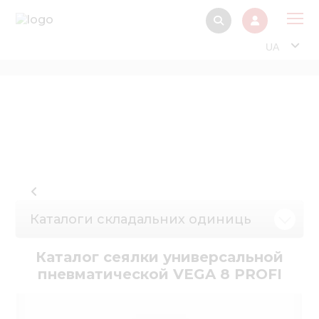
UA
Про
Прод
Фінанс
Інтерактив
Музей Е
Павільйон
Каталоги складальних одиниць
Інформація для
стейкх
Каталог сеялки универсальной
пневматической VEGA 8 PROFI
Інформація 
електро