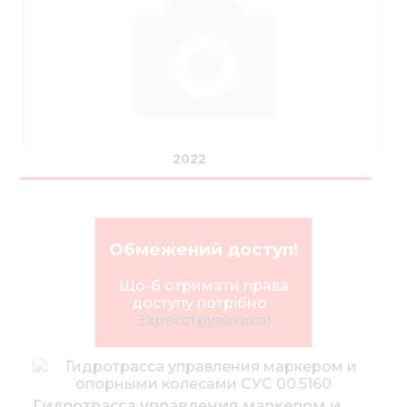
Нов
Медіа 
Кар
Купити 
Знайти
2022
Конт
Обмежений доступ!
Що-б отримати права
доступу потрібно -
Зареєструватися!
Гидротрасса управления маркером и