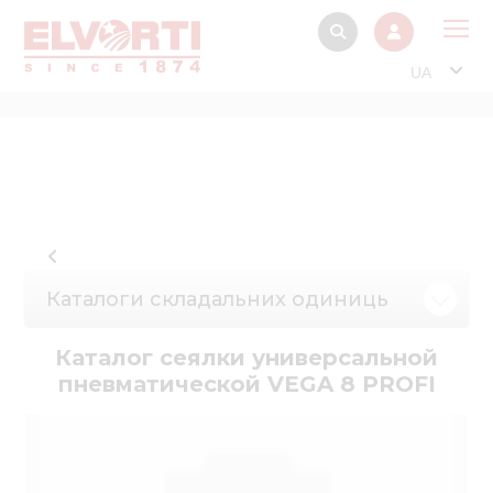
UA
Про
Прод
Фінанс
Інтерактив
Музей Е
Каталоги складальних одиниць
Павільйон
Каталог сеялки универсальной
Інформація для
пневматической VEGA 8 PROFI
стейкх
Інформація 
електро