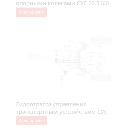
опорными колесами СУС 00.5160
Докладніше
Гидротрасса управления
транспортным устройством СУС
00.5170
Докладніше