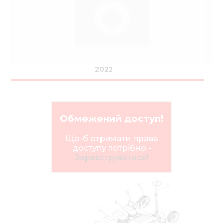
Нов
Медіа 
Кар
Купити 
2022
Знайти
Конт
Обмежений доступ!
Що-б отримати права
доступу потрібно -
Зареєструватися!