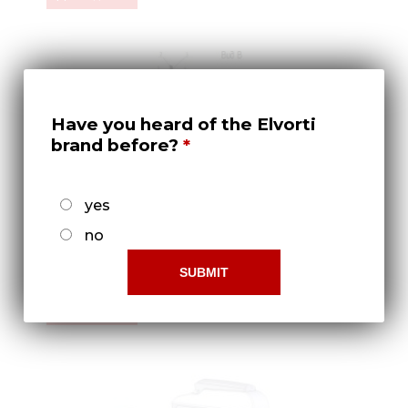
Have you heard of the Elvorti
brand before?
yes
no
Приспособление для внесения
жидких минеральных удобрений СУС
00.9800 (Вид В)
Докладніше