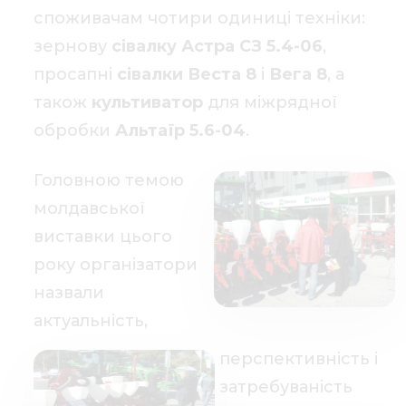
споживачам чотири одиниці техніки:
зернову
сівалку
Астра СЗ 5.4-06
,
просапні
сівалки Веста 8
і
Вега 8
, а
також
культиватор
для міжрядної
обробки
Альтаїр 5.6-04
.
Головною темою
молдавської
виставки цього
року організатори
назвали
актуальність,
перспективність і
затребуваність