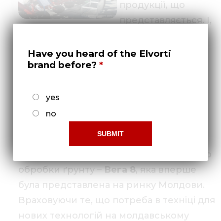
продукції, що
представляється. І,
судячи з інтересу
відвідувачів, всі ці позиції можна
Have you heard of the Elvorti
brand before?
застосувати до тих зразків техніки, які
представляло кіровоградське
підприємство.
yes
no
Особливий інтерес у відвідувачів
виставки викликала
просапна
сівалка
для роботи за мінімальною технологією
обробки ґрунту –
Вега 8
, яка вперше
була представлена на ринку Молдови.
Враховуючи те, що потреба в техніці для
нових технологій на молдавському