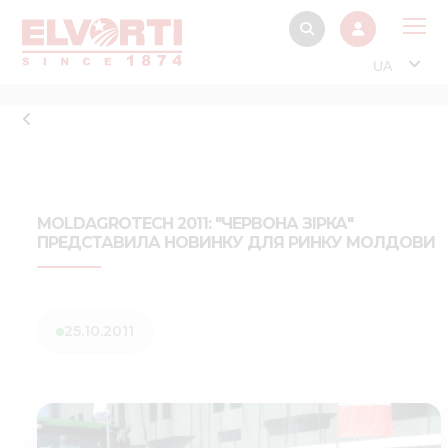
UA
Про
Прод
Фінанс
Інтерактив
MOLDAGROTECH 2011: "ЧЕРВОНА ЗІРКА"
ПРЕДСТАВИЛА НОВИНКУ ДЛЯ РИНКУ МОЛДОВИ
Музей Е
Павільйон
Інформація для
25.10.2011
стейкх
Інформація 
електро
Нов