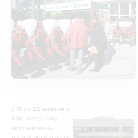
Медіа 
Кар
Купити 
Знайти
Конт
З
19
по
22 жовтня
в
Міжнародному
виставковому
центрі Moldexpo (М.