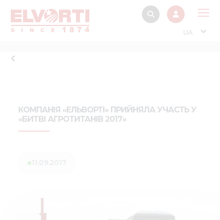
UA
Про
Прод
Фінанс
Інтерактив
КОМПАНІЯ «ЕЛЬВОРТІ» ПРИЙНЯЛА УЧАСТЬ У
«БИТВІ АГРОТИТАНІВ 2017»
Музей Е
Павільйон
Інформація для
11.09.2017
стейкх
Інформація 
електро
Нов