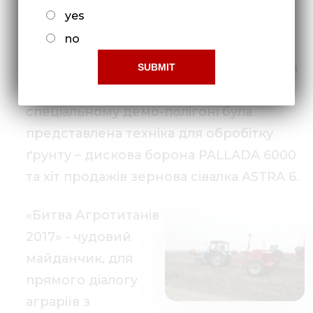
yes
Формат заходу дозволив компанії
no
«Ельворті» найкращим способом
провести презентацію техніки, завдяки
демонстраційним показам. На
спеціальному демо-полігоні була
представлена техніка для обробітку
ґрунту – дискова борона PALLADA 6000
та хіт продажів зернова сівалка ASTRA 6.
«Битва Агротитанів
2017» - чудовий
майданчик, для
прямого діалогу
аграріїв з