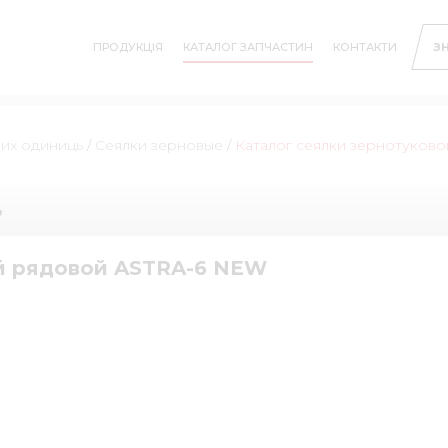
ПРОДУКЦІЯ
КАТАЛОГ ЗАПЧАСТИН
КОНТАКТИ
З
них одиниць
/
Сеялки зерновые
/
Каталог сеялки зернотуков
ь
ой рядовой ASTRA-6 NEW