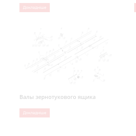
Докладніше
Валы зернотукового ящика
Докладніше