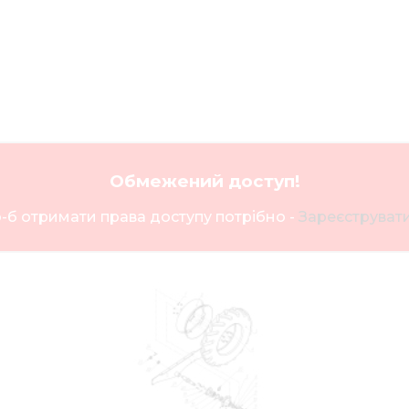
Обмежений доступ!
-б отримати права доступу потрібно -
Зареєструвати