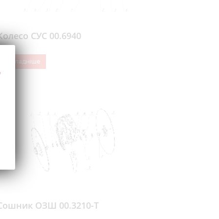
Колесо СУС 00.6940
Докладніше
Сошник ОЗШ 00.3210-Т