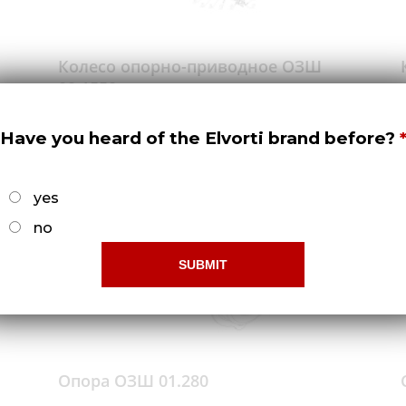
Колесо опорно-приводное ОЗШ
00.1550 с осью
Докладніше
Have you heard of the Elvorti brand before?
yes
no
Опора ОЗШ 01.280