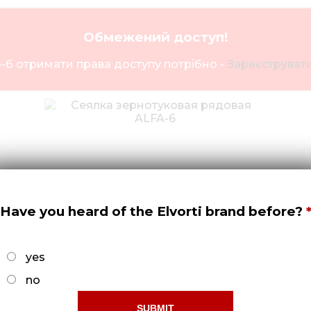
Обмежений доступ!
-б отримати права доступу потрібно -
Зареєструвати
Have you heard of the Elvorti brand before?
yes
Сеялка зернотуковая рядовая
ALFA-6
no
Докладніше