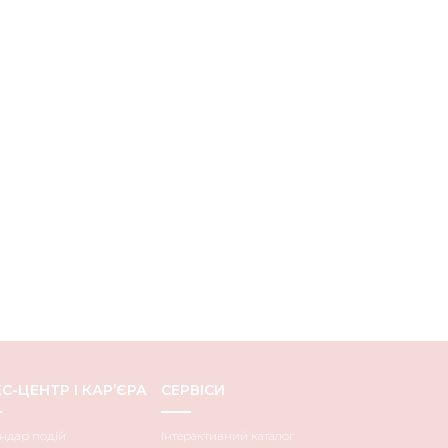
С-ЦЕНТР І КАР’ЄРА
СЕРВІСИ
ндар подій
Інтерактивний каталог