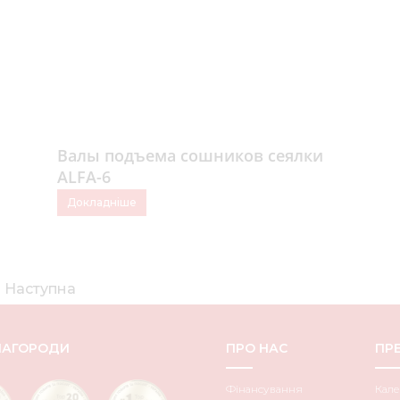
Валы подъема сошников сеялки
ALFA-6
Докладніше
Наступна
НАГОРОДИ
ПРО НАС
ПРЕ
Фінансування
Кале