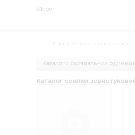
Головна
/
Сервіси
/
Каталог складаль
Каталоги складальних одиниц
Каталог сеялки зернотуково