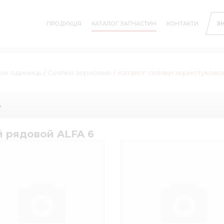
ПРОДУКЦІЯ
КАТАЛОГ ЗАПЧАСТИН
КОНТАКТИ
З
них одиниць
/
Сеялки зерновые
/
Каталог сеялки зернотуково
ь
й рядовой ALFA 6