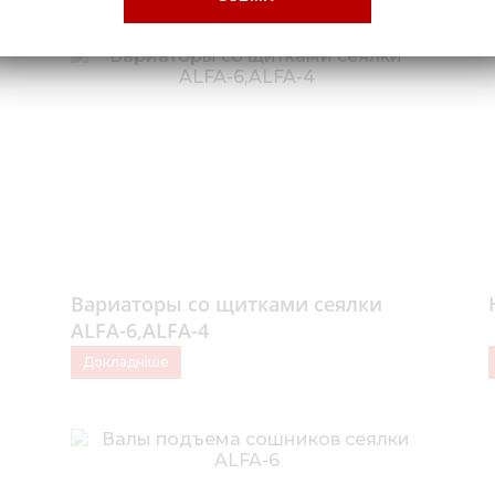
Вариаторы со щитками сеялки
ALFA-6,ALFA-4
Докладніше