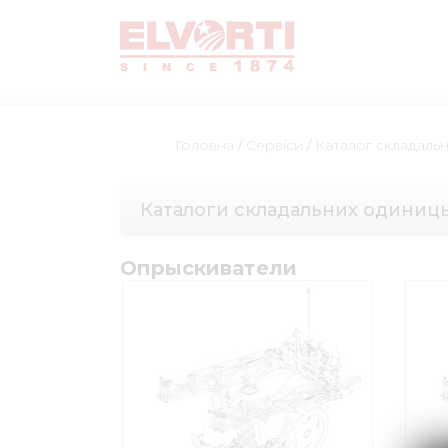
Головна
/
Сервіси
/
Каталог складаль
Каталоги складальних одиниц
Опрыскиватели