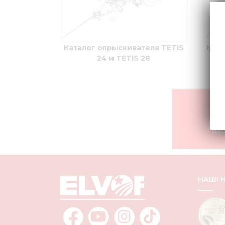
Каталог опрыскивателя TETIS
Ката
24 и TETIS 28
Що
НАШІ