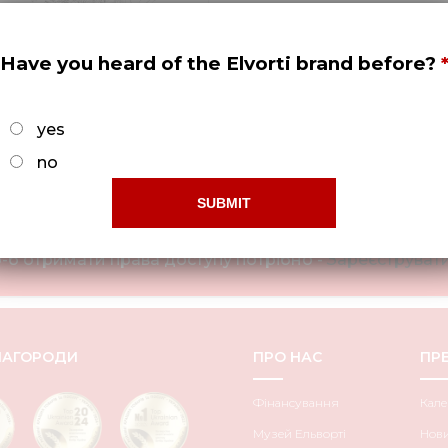
Have you heard of the Elvorti brand before?
лог опрыскивателя TETIS
18 и TETIS 21
yes
no
Обмежений доступ!
-б отримати права доступу потрібно -
Зареєструвати
НАГОРОДИ
ПРО НАС
ПРЕ
Фінансування
Кале
Музей Ельворті
Нов