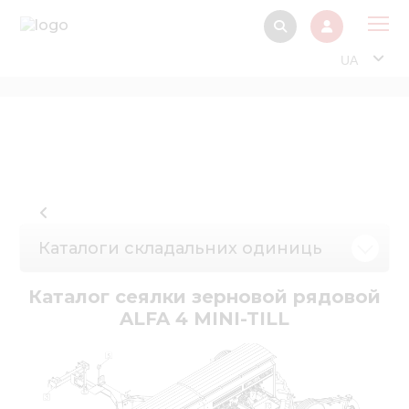
UA
Про
Прод
Фінанс
Інтерактив
Музей Е
Каталоги складальних одиниць
Павільйон
Каталог сеялки зерновой рядовой
Інформація для
ALFA 4 MINI-TILL
стейкх
Інформація 
електро