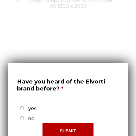
Опорно-приводное колесо СЗМ
00.1300 с 2022
Have you heard of the Elvorti
Докладніше
brand before?
yes
no