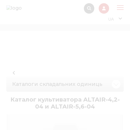
UA
Про
Прод
Фінанс
Інтерактив
Музей Е
Каталоги складальних одиниць
Павільйон
Інформація для
Каталог культиватора ALTAIR-4,2-
стейкх
04 и ALTAIR-5,6-04
Інформація 
електро