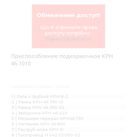
Обмежений доступ!
Що-б отримати права
доступу потрібно -
Зареєструватися!
Приспособление подкормочное КРН
46.1010
Складальні одиниці і деталі:
1 | Лапа с трубкой КРН 8-2
2 | Рамка КРН 46.390-01
3 | Рамка КРН 46.390-02
4 | Звёздочка КРН 46.420
5 | Механизм передач КРН46.730
6 | Натяжник КРН 46.800
7 | Раструб ножа КРН 51
8 | Тукопровод Н 042.03.000-02