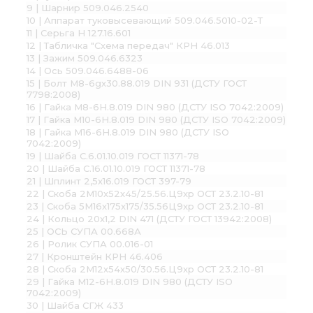
9 | Шарнир 509.046.2540
10 | Аппарат туковысевающий 509.046.5010-02-Т
11 | Серьга Н 127.16.601
12 | Табличка "Схема передач" КРН 46.013
13 | Зажим 509.046.6323
14 | Ось 509.046.6488-06
15 | Болт М8-6gх30.88.019 DIN 931 (ДСТУ ГОСТ
7798:2008)
16 | Гайка М8-6H.8.019 DIN 980 (ДСТУ ISO 7042:2009)
17 | Гайка М10-6H.8.019 DIN 980 (ДСТУ ISO 7042:2009)
18 | Гайка М16-6H.8.019 DIN 980 (ДСТУ ISO
7042:2009)
19 | Шайба С.6.01.10.019 ГОСТ 11371-78
20 | Шайба С.16.01.10.019 ГОСТ 11371-78
21 | Шплинт 2,5х16.019 ГОСТ 397-79
22 | Скоба 2М10х52х45/25.56.Ц9хр ОСТ 23.2.10-81
23 | Скоба 5М16х175х175/35.56Ц9хр ОСТ 23.2.10-81
24 | Кольцо 20х1,2 DIN 471 (ДСТУ ГОСТ 13942:2008)
25 | ОСЬ СУПА 00.668А
26 | Ролик СУПА 00.016-01
27 | Кронштейн КРН 46.406
28 | Скоба 2М12х54х50/30.56.Ц9хр ОСТ 23.2.10-81
29 | Гайка М12-6H.8.019 DIN 980 (ДСТУ ISO
7042:2009)
30 | Шайба СГЖ 433