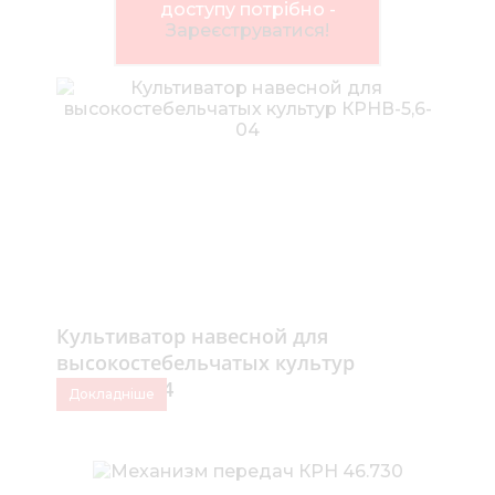
Нов
доступу потрібно -
Зареєструватися!
Медіа 
Кар
Купити 
Знайти
Конт
Культиватор навесной для
высокостебельчатых культур
КРНВ-5,6-04
Докладніше