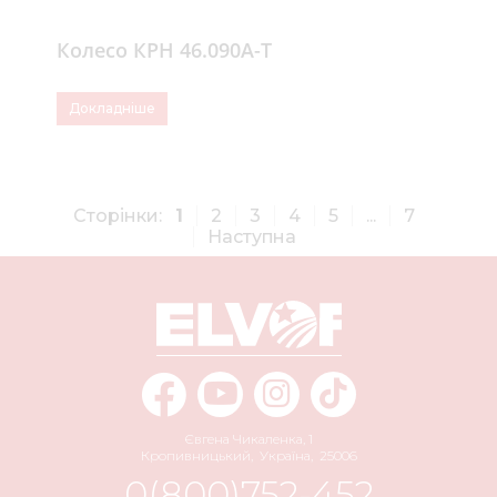
Колесо КРН 46.090А-Т
Докладніше
Сторінки:
1
2
3
4
5
...
7
Наступна
Євгена Чикаленка, 1
Кропивницький
,
Україна
,
25006
0(800)752-452