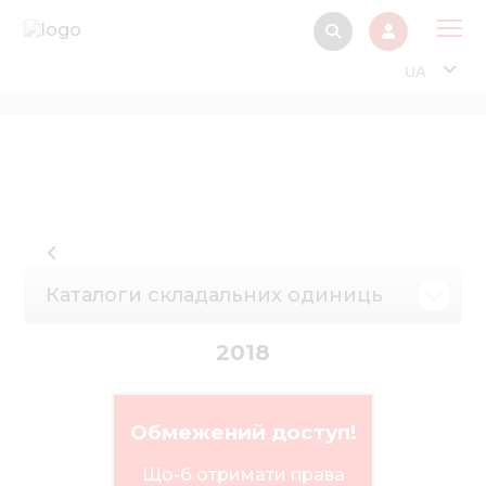
UA
Про
Прод
Фінанс
Інтерактив
Музей Е
Каталоги складальних одиниць
Павільйон
2018
Інформація для
стейкх
Інформація 
Обмежений доступ!
електро
Що-б отримати права