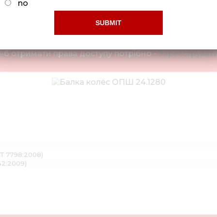
no
Обмежений доступ!
-б отримати права доступу потрібно -
Зареєструвати
СТ 7798:2008)
42:2009)