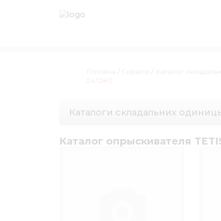
Головна
/
Сервіси
/
Каталог складаль
24.1280
Каталоги складальних одиниц
Каталог опрыскивателя TETIS 