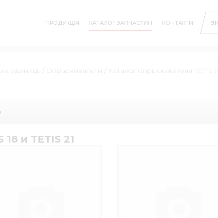
ПРОДУКЦІЯ
КАТАЛОГ ЗАПЧАСТИН
КОНТАКТИ
З
них одиниць
/
Опрыскиватели
/
Каталог опрыскивателя TETIS 18
ь
18 и TETIS 21