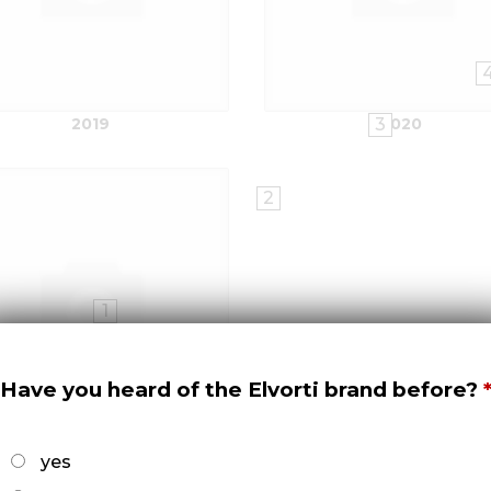
3
2019
2020
2
1
6
7
Have you heard of the Elvorti brand before?
2023
yes