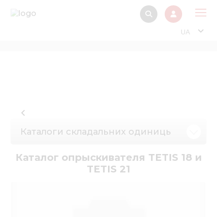
UA
Про
Прод
Фінанс
Інтерактив
Музей Е
Каталоги складальних одиниць
Павільйон
Каталог опрыскивателя TETIS 18 и
Інформація для
TETIS 21
стейкх
Інформація 
електро