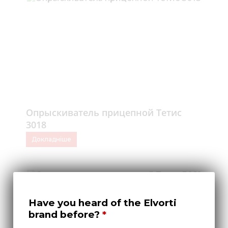
Опрыскиватель прицепной Тетис
3018
Докладніше
Have you heard of the Elvorti
brand before?