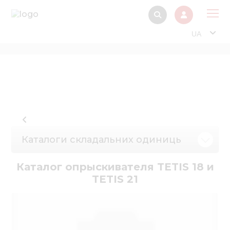
UA
Про
Прод
Фінанс
Інтерактив
Музей Е
Каталоги складальних одиниць
Павільйон
Каталог опрыскивателя TETIS 18 и
Інформація для
TETIS 21
стейкх
Інформація 
електро