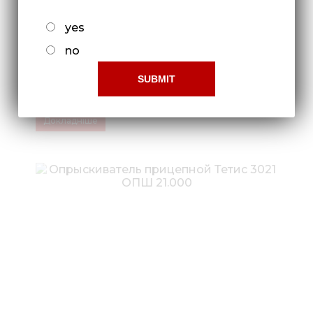
yes
no
Опрыскиватель прицепной Тетис
3021
Докладніше