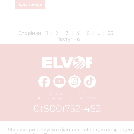
Докладніше
Сторінки:
1
2
3
4
5
...
33
Наступна
Євгена Чикаленка, 1
Кропивницький
,
Україна
,
25006
0(800)752-452
info@elvorti.com
Ми використовуємо файли cookie для покращен