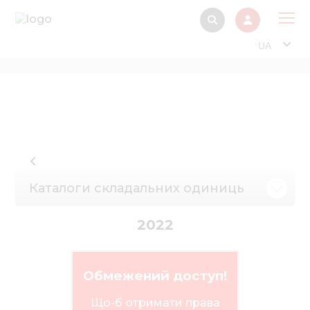
UA
Про
Прод
Фінанс
Інтерактив
Музей Е
Каталоги складальних одиниць
Павільйон
2022
Інформація для
стейкх
Інформація 
Обмежений доступ!
електро
Що-б отримати права