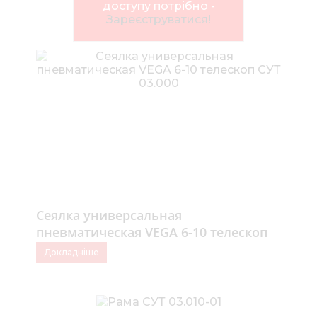
Нов
доступу потрібно -
Зареєструватися!
Медіа 
Кар
Купити 
Знайти
Конт
Сеялка универсальная
пневматическая VEGA 6-10 телескоп
СУТ 03.000
Докладніше