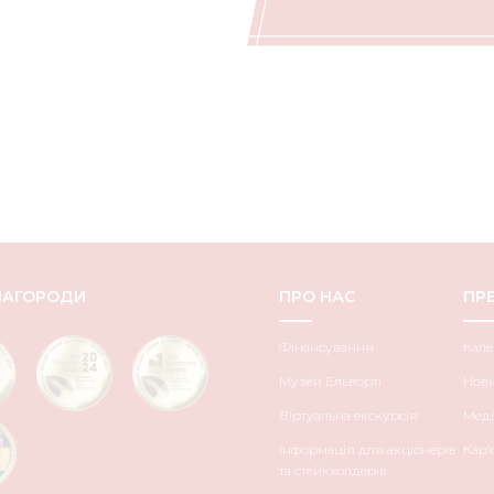
НАГОРОДИ
ПРО НАС
ПРЕ
Фінансування
Кале
Музей Ельворті
Нов
Віртуальна екскурсія
Меді
Інформація для акціонерів
Кар’
та стейкхолдерів