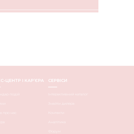
С-ЦЕНТР І КАР’ЄРА
СЕРВІСИ
ндар подій
Інтерактивний каталог
ини
Знайти дилера
а про нас
Контакти
єра
Аналітика
Форум