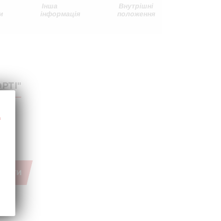
Інша
Внутрішні
Звіти
и
інформація
положення
емітент
РТІ"
МЕНТИ