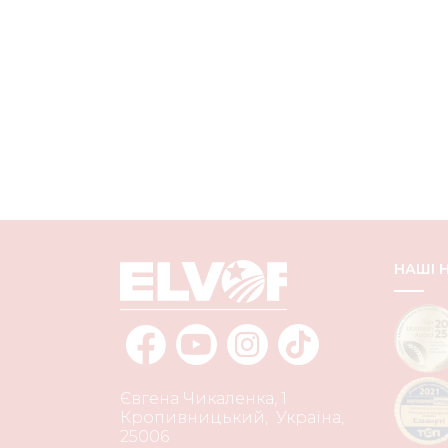
НАШІ
Євгена Чикаленка, 1
Кропивницький
,
Україна
,
25006