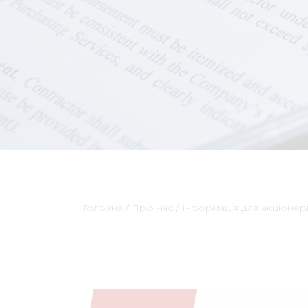
Головна
/
Про нас
/
Інформація для акціонері