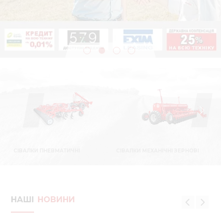
Медіа 
Кар
Купити 
Знайти
Конт
СІВАЛКИ ПНЕВМАТИЧНІ
СІВАЛКИ МЕХАНІЧНІ ЗЕРНОВІ
НАШІ
НОВИНИ