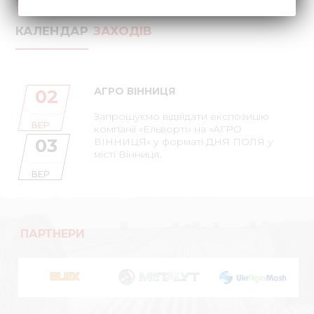
КАЛЕНДАР
ЗАХОДІВ
АГРО ВІННИЦЯ
02
Запрошуємо відвідати експозицію
ВЕР
компанії «Ельворті» на «АГРО
03
ВІННИЦЯ» у форматі ДНЯ ПОЛЯ у
місті Вінниця.
ВЕР
ПАРТНЕРИ