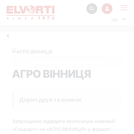
UA
Про
Прод
Фінанс
Інтерактив
АГРО ВІННИЦЯ
Музей Е
Павільйон
Інформація для
Дорогі друзі та колеги!
стейкх
Інформація 
електро
Запрошуємо відвідати експозицію компанії
«Ельворті» на «АГРО ВІННИЦЯ» у форматі
Нов