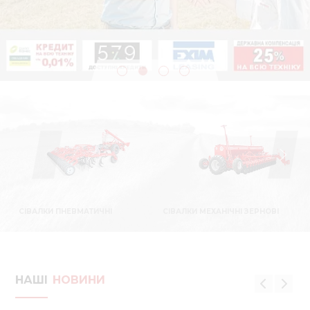
Медіа 
Кар
Купити 
Знайти
Конт
СІВАЛКИ ПНЕВМАТИЧНІ
СІВАЛКИ МЕХАНІЧНІ ЗЕРНОВІ
НАШІ
НОВИНИ