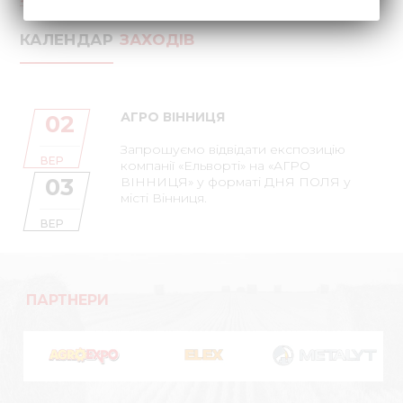
КАЛЕНДАР
ЗАХОДІВ
АГРО ВІННИЦЯ
02
Запрошуємо відвідати експозицію
ВЕР
компанії «Ельворті» на «АГРО
03
ВІННИЦЯ» у форматі ДНЯ ПОЛЯ у
місті Вінниця.
ВЕР
ПАРТНЕРИ