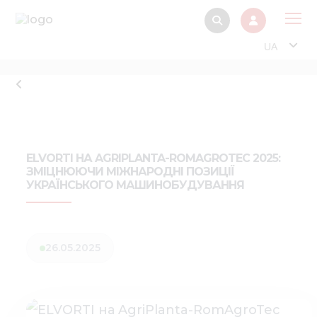
UA
Про
Прод
Фінанс
Інтерактив
ELVORTI НА AGRIPLANTA-ROMAGROTEC 2025:
ЗМІЦНЮЮЧИ МІЖНАРОДНІ ПОЗИЦІЇ
Музей Е
УКРАЇНСЬКОГО МАШИНОБУДУВАННЯ
Павільйон
Інформація для
стейкх
26.05.2025
Інформація 
електро
Нов