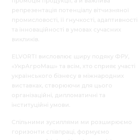
промоція продукції, а й важлива
репрезентація потенціалу вітчизняної
промисловості, її гнучкості, адаптивності
та інноваційності в умовах сучасних
викликів.
ELVORTI висловлює щиру подяку ФРУ,
«УкрАгроМаш» та всім, хто сприяє участі
українського бізнесу в міжнародних
виставках, створюючи для цього
організаційні, дипломатичні та
інституційні умови.
Спільними зусиллями ми розширюємо
горизонти співпраці, формуємо