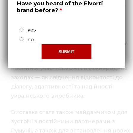
Have you heard of the Elvorti
регіоні. Присутність ELVORTI на події —
brand before?
не лише демонстрація бренду, а й
чіткий сигнал про готовність
yes
українського бізнесу бути частиною
no
європейського економічного простору.
Особливу увагу привернув сам факт
постійної участі ELVORTI в міжнародних
заходах — як свідчення відкритості до
діалогу, адаптивності та надійності
українського виробника.
Виставка стала також майданчиком для
зустрічі з постійними партнерами з
Румунії, а також для встановлення нових