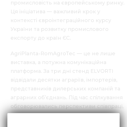
промисловість на європейському ринку.
Ця ініціатива — важливий крок у
контексті євроінтеграційного курсу
України та розвитку промислового
експорту до країн ЄС.
AgriPlanta-RomAgroTec — це не лише
виставка, а потужна комунікаційна
платформа. За три дні стенд ELVORTI
відвідали десятки аграріїв, імпортерів,
представників дилерських компаній та
аграрних об’єднань. Під час спілкування
обговорювались перспективи співпраці,
умови постачання та можливості
розширення нашої присутності в