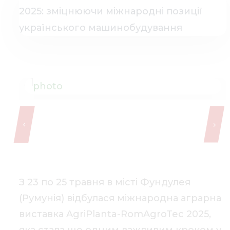
Медіа 
Кар
Купити 
Знайти
Конт
З 23 по 25 травня в місті Фундулея
(Румунія) відбулася міжнародна аграрна
виставка AgriPlanta-RomAgroTec 2025,