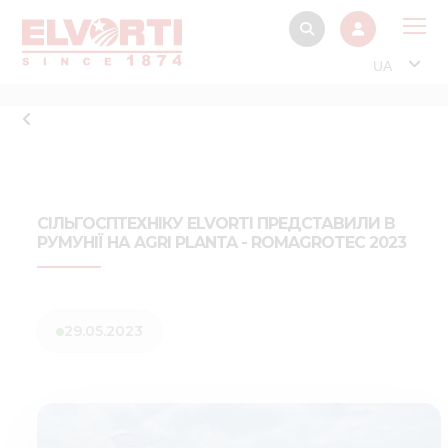
UA
Про
Прод
Фінанс
Інтерактив
СІЛЬГОСПТЕХНІКУ ELVORTI ПРЕДСТАВИЛИ В
РУМУНІЇ НА AGRI PLANTA - ROMAGROTEC 2023
Музей Е
Павільйон
Інформація для
29.05.2023
стейкх
Інформація 
електро
Нов