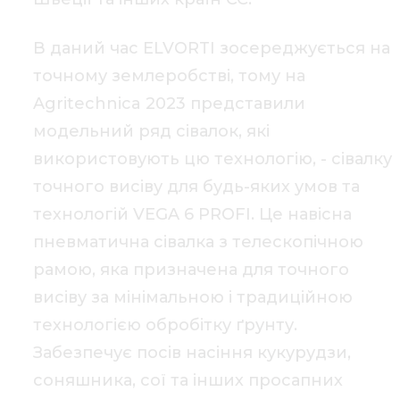
В даний час ELVORTI зосереджується на
точному землеробстві, тому на
Agritechnica 2023 представили
модельний ряд сівалок, які
використовують цю технологію, - сівалку
точного висіву для будь-яких умов та
технологій VEGA 6 PROFI. Це навісна
пневматична сівалка з телескопічною
рамою, яка призначена для точного
висіву за мінімальною і традиційною
технологією обробітку ґрунту.
Забезпечує посів насіння кукурудзи,
соняшника, сої та інших просапних