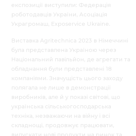
експозиції виступили: Федерація
роботодавців України, Асоціація
Украгромаш, Exposervice Ukraine.
Виставка Agritechnica 2023 в Німеччині
була представлена Україною через
Національний павільйон, де агрегати та
обладнання були представлені 18
компаніями. Значущість цього заходу
полягала не лише в демонстрації
виробників, але й у показі світові, що
українська сільськогосподарська
техніка, незважаючи на війну і всі
складнощі, продовжує працювати,
випускати нові продукти на ринок та