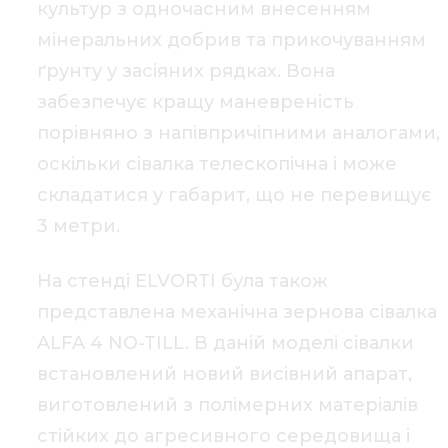
культур з одночасним внесенням
мінеральних добрив та прикочуванням
ґрунту у засіяних рядках. Вона
забезпечує кращу маневреність
порівняно з напівпричіпними аналогами,
оскільки сівалка телескопічна і може
складатися у габарит, що не перевищує
3 метри.
На стенді ELVORTI була також
представлена механічна зернова сівалка
ALFA 4 NO-TILL. В даній моделі сівалки
встановлений новий висівний апарат,
виготовлений з полімерних матеріалів
стійких до агресивного середовища і