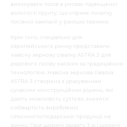
виконувати посів в умовах підвищеної
вологості ґрунту, що сприяє початку
посівної кампанії у ранішні терміни.
Крім того, спеціально для
європейського ринку представили
навісну зернову сівалку ASTRA 3 для
рядового посіву насіння за традиційною
технологією. Навісна зернова сівалка
ASTRA 3 створена з урахуванням
сучасних конструкційних рішень, які
дають можливість суттєво знизити
собівартість виробленої
сільськогосподарської продукції на
ринку. При ширині захвату 3 м і ширині