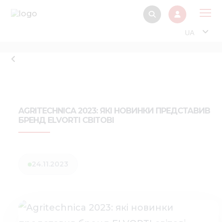
UA
Про
Прод
Фінанс
Інтерактив
AGRITECHNICA 2023: ЯКІ НОВИНКИ ПРЕДСТАВИВ
БРЕНД ELVORTI СВІТОВІ
Музей Е
Павільйон
Інформація для
24.11.2023
стейкх
Інформація 
електро
Нов