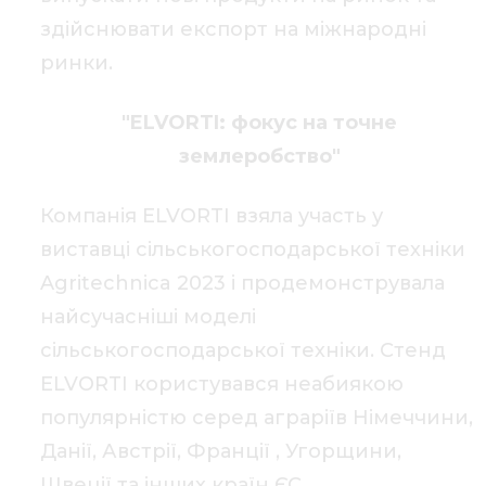
здійснювати експорт на міжнародні
ринки.
"ELVORTI: фокус на точне
землеробство"
Компанія ELVORTI взяла участь у
виставці сільськогосподарської техніки
Agritechnica 2023 і продемонструвала
найсучасніші моделі
сільськогосподарської техніки. Стенд
ELVORTI користувався неабиякою
популярністю серед аграріїв Німеччини,
Данії, Австрії, Франції , Угорщини,
Швеції та інших країн ЄС.