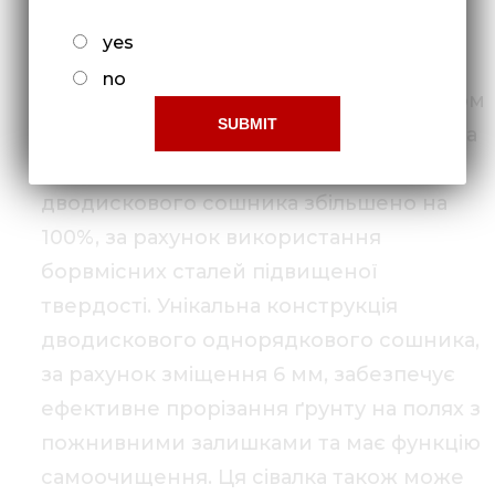
механізатору.
yes
Нова конструкція повідкової системи
no
CoultSystem, разом з колтерами і тиском
до 205 кг, забезпечують якісний посів за
технологією NO-TILL. Ресурс роботи
дводискового сошника збільшено на
100%, за рахунок використання
борвмісних сталей підвищеної
твердості. Унікальна конструкція
дводискового однорядкового сошника,
за рахунок зміщення 6 мм, забезпечує
ефективне прорізання ґрунту на полях з
пожнивними залишками та має функцію
самоочищення. Ця сівалка також може