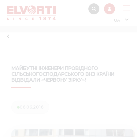
UA
Про
Прод
Фінанс
Інтерактив
МАЙБУТНІ ІНЖЕНЕРИ ПРОВІДНОГО
СІЛЬСЬКОГОСПОДАРСЬКОГО ВНЗ КРАЇНИ
Музей Е
ВІДВІДАЛИ «ЧЕРВОНУ ЗІРКУ»!
Павільйон
Інформація для
стейкх
06.06.2016
Інформація 
електро
Нов