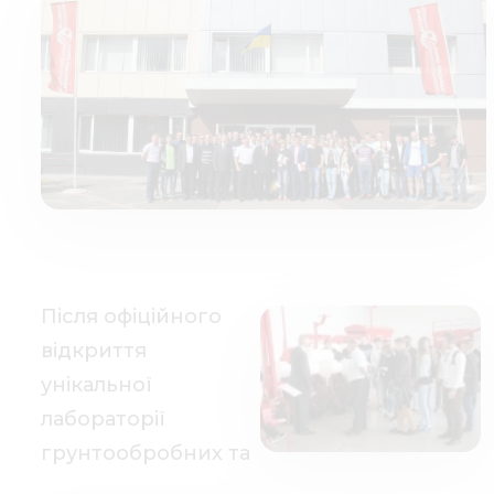
Медіа 
Кар
Купити 
Знайти
Конт
Після офіційного
відкриття
унікальної
лабораторії
грунтообробних та