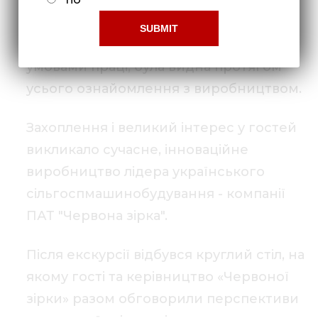
екскурсія по заводу. Зацікавленість у
всьому - від початкових етапів
виробництва, обладнання, закінчуючи
умовами праці, була видна протягом
усього ознайомлення з виробництвом.
Захоплення і великий інтерес у гостей
викликало сучасне, інноваційне
виробництво лідера українського
сільгоспмашинобудування - компанії
ПАТ "Червона зірка".
Після екскурсії відбувся круглий стіл, на
якому гості та керівництво «Червоної
зірки» разом обговорили перспективи