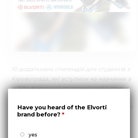
10 додаткових стипендій для студентів з
Кіровограда, які вступили на навчання в
НТУУ «Київський політехнічний інститут
імені Ігоря Сікорського» або в
Have you heard of the Elvorti
Криворізький національний університет!
brand before?
Компанії «Ельворті» та «Гідросила» для
випускників Кіровоградських шкіл і
yes