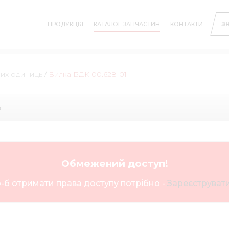
ПРОДУКЦІЯ
КАТАЛОГ ЗАПЧАСТИН
КОНТАКТИ
З
них одиниць
/
Вилка БДК 00.628-01
ь
Обмежений доступ!
-б отримати права доступу потрібно -
Зареєструвати