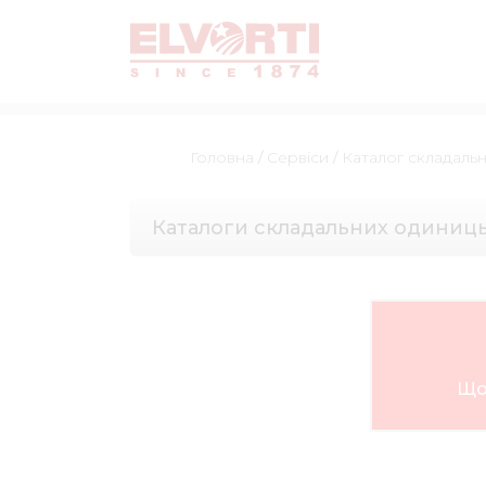
Головна
/
Сервіси
/
Каталог складаль
Каталоги складальних одиниц
Що