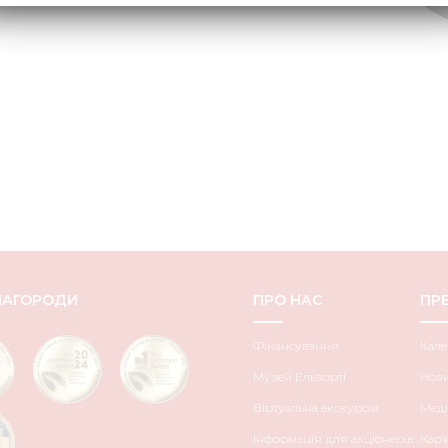
НАГОРОДИ
ПРО НАС
ПРЕ
Фінансування
Кале
Музей Ельворті
Нов
Віртуальна екскурсія
Меді
Інформація для акціонерів
Кар’