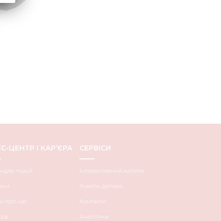
С-ЦЕНТР І КАР’ЄРА
СЕРВІСИ
ндар подій
Інтерактивний каталог
ини
Знайти дилера
а про нас
Контакти
єра
Аналітика