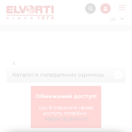
UA
Про
Прод
Фінанс
Інтерактив
Каталоги складальних одиниць
Музей Е
Павільйон
Обмежений доступ!
Інформація для
стейкх
Що-б отримати права
доступу потрібно -
Інформація 
Зареєструватися!
електро