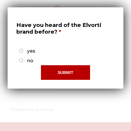
Нов
Медіа 
Кар
Have you heard of the Elvorti
brand before?
Купити 
Знайти
yes
Конт
no
Упор 509.046.5620
Повернення до списку