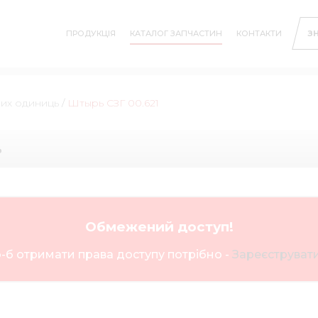
ПРОДУКЦІЯ
КАТАЛОГ ЗАПЧАСТИН
КОНТАКТИ
З
них одиниць
/
Штырь СЗГ 00.621
ь
Обмежений доступ!
-б отримати права доступу потрібно -
Зареєструвати