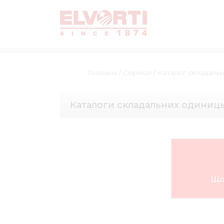
Головна
/
Сервіси
/
Каталог складаль
Каталоги складальних одиниц
Що