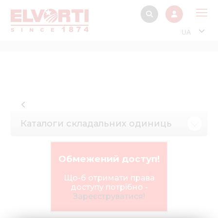
UA
Про
Прод
Фінанс
Інтерактив
Каталоги складальних одиниць
Музей Е
Павільйон
Обмежений доступ!
Інформація для
стейкх
Що-б отримати права
доступу потрібно -
Інформація 
Зареєструватися!
електро