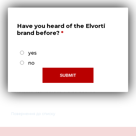
Нов
Медіа 
Кар
Have you heard of the Elvorti
brand before?
Купити 
Знайти
yes
Конт
no
Шплинт 6,3х80.019 ГОСТ 397-79
Повернення до списку