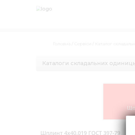
Головна
/
Сервіси
/
Каталог складаль
Каталоги складальних одиниц
Що
Шплинт 4х40.019 ГОСТ 397-79