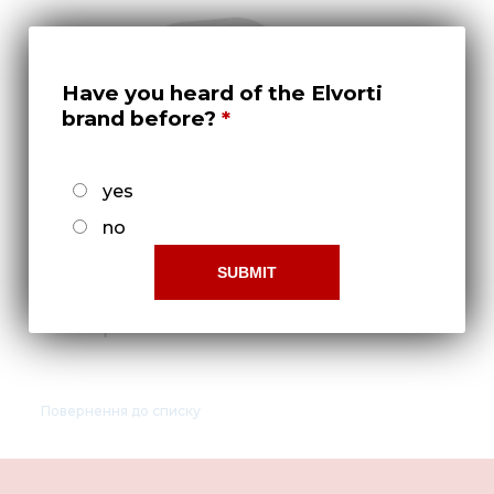
Нов
Медіа 
Кар
Have you heard of the Elvorti
brand before?
Купити 
Знайти
yes
Конт
no
Шестерня PNM 007.012.001.001
Повернення до списку