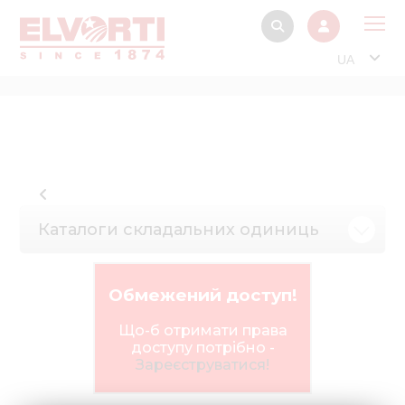
UA
Про
Прод
Фінанс
Інтерактив
Каталоги складальних одиниць
Музей Е
Павільйон
Обмежений доступ!
Інформація для
стейкх
Що-б отримати права
доступу потрібно -
Інформація 
Зареєструватися!
електро