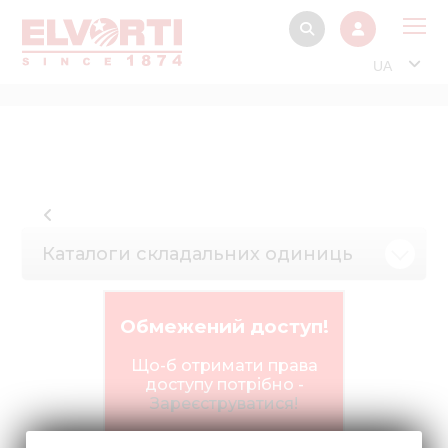
UA
Про
Прод
Фінанс
Інтерактив
Каталоги складальних одиниць
Музей Е
Павільйон
Обмежений доступ!
Інформація для
стейкх
Що-б отримати права
доступу потрібно -
Інформація 
Зареєструватися!
електро