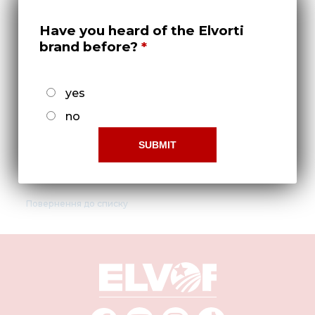
Нов
Have you heard of the Elvorti
Медіа 
brand before?
Кар
Купити 
yes
Знайти
no
Конт
Щиток 509.046.4533-01
Повернення до списку