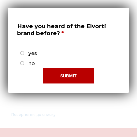
Нов
Медіа 
Кар
Have you heard of the Elvorti
brand before?
Купити 
Знайти
yes
Конт
no
Шайба С 80.408-07
Повернення до списку