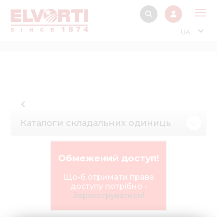
UA
Про
Прод
Фінанс
Інтерактив
Каталоги складальних одиниць
Музей Е
Павільйон
Обмежений доступ!
Інформація для
стейкх
Що-б отримати права
доступу потрібно -
Інформація 
Зареєструватися!
електро