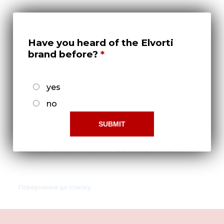
Нов
Медіа 
Кар
Have you heard of the Elvorti
brand before?
Купити 
Знайти
yes
Конт
no
Шайба С.6.01.10.019 ГОСТ 11371-78
Повернення до списку