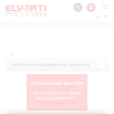
UA
Про
Прод
Фінанс
Інтерактив
Каталоги складальних одиниць
Музей Е
Павільйон
Обмежений доступ!
Інформація для
стейкх
Що-б отримати права
доступу потрібно -
Інформація 
Зареєструватися!
електро