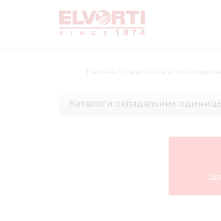
Головна
/
Сервіси
/
Каталог складаль
Каталоги складальних одиниц
Що