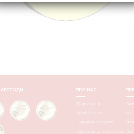
НАГОРОДИ
ПРО НАС
ПРЕ
Фінансування
Кале
Музей Ельворті
Нов
Віртуальна екскурсія
Меді
Інформація для акціонерів
Кар’