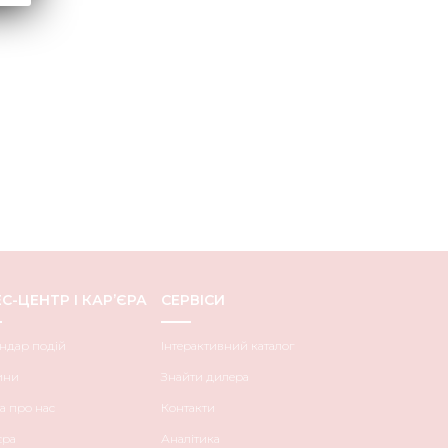
С-ЦЕНТР І КАР’ЄРА
СЕРВІСИ
ндар подій
Інтерактивний каталог
ини
Знайти дилера
а про нас
Контакти
єра
Аналітика