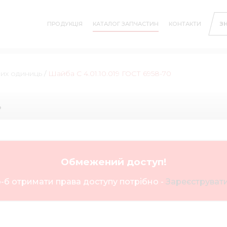
ПРОДУКЦІЯ
КАТАЛОГ ЗАПЧАСТИН
КОНТАКТИ
З
них одиниць
/
Шайба С 4.01.10.019 ГОСТ 6958-70
ь
Обмежений доступ!
-б отримати права доступу потрібно -
Зареєструвати