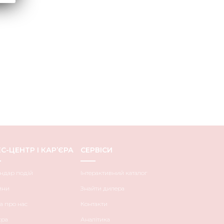
С-ЦЕНТР І КАР’ЄРА
СЕРВІСИ
ндар подій
Інтерактивний каталог
ини
Знайти дилера
а про нас
Контакти
єра
Аналітика