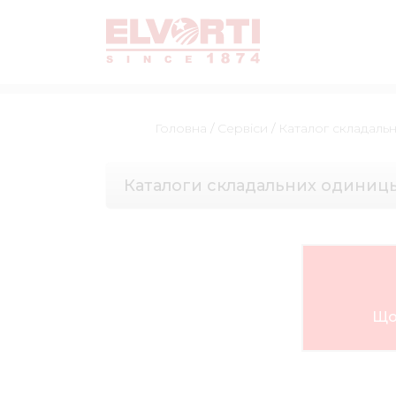
Головна
/
Сервіси
/
Каталог складаль
Каталоги складальних одиниц
Що