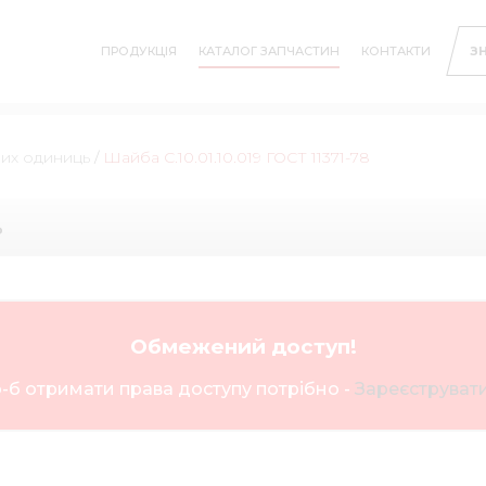
ПРОДУКЦІЯ
КАТАЛОГ ЗАПЧАСТИН
КОНТАКТИ
З
них одиниць
/
Шайба С.10.01.10.019 ГОСТ 11371-78
ь
Обмежений доступ!
-б отримати права доступу потрібно -
Зареєструвати