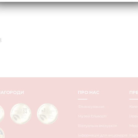
8
НАГОРОДИ
ПРО НАС
ПРЕ
Фінансування
Кале
Музей Ельворті
Нов
Віртуальна екскурсія
Меді
Інформація для акціонерів
Кар’