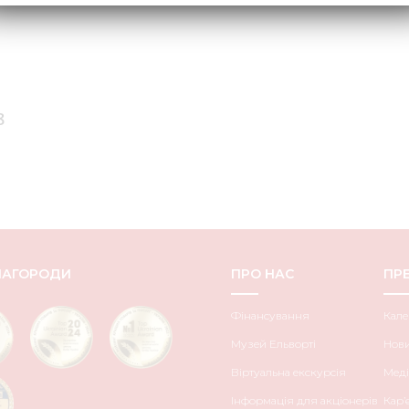
8
НАГОРОДИ
ПРО НАС
ПРЕ
Фінансування
Кале
Музей Ельворті
Нов
Віртуальна екскурсія
Меді
Інформація для акціонерів
Кар’