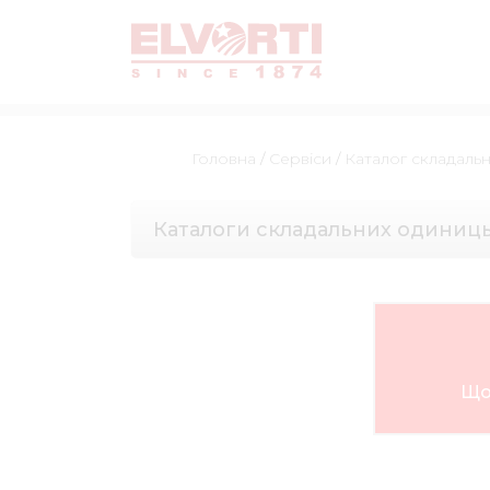
Головна
/
Сервіси
/
Каталог складаль
Каталоги складальних одиниц
Що