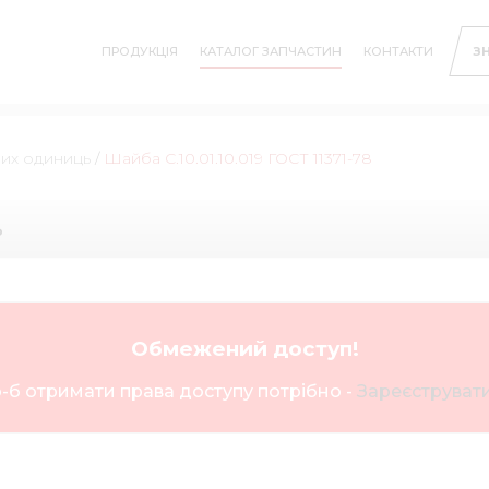
ПРОДУКЦІЯ
КАТАЛОГ ЗАПЧАСТИН
КОНТАКТИ
З
них одиниць
/
Шайба С.10.01.10.019 ГОСТ 11371-78
ь
Обмежений доступ!
-б отримати права доступу потрібно -
Зареєструвати