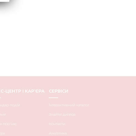
С-ЦЕНТР І КАР’ЄРА
СЕРВІСИ
ндар подій
Інтерактивний каталог
ини
Знайти дилера
а про нас
Контакти
єра
Аналітика