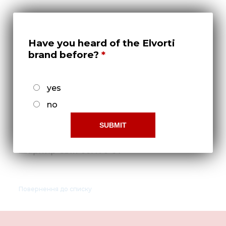
Нов
Медіа 
Кар
Have you heard of the Elvorti
brand before?
Купити 
Знайти
yes
Конт
no
Шарнир СЗМ 00.170-01
Повернення до списку