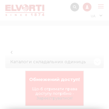
UA
Про
Прод
Фінанс
Інтерактив
Каталоги складальних одиниць
Музей Е
Павільйон
Обмежений доступ!
Інформація для
стейкх
Що-б отримати права
доступу потрібно -
Інформація 
Зареєструватися!
електро