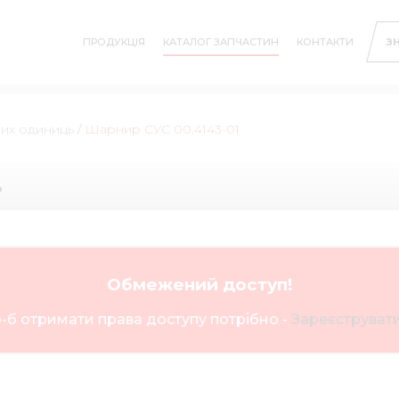
ПРОДУКЦІЯ
КАТАЛОГ ЗАПЧАСТИН
КОНТАКТИ
З
них одиниць
/
Шарнир СУС 00.4143-01
ь
Обмежений доступ!
-б отримати права доступу потрібно -
Зареєструвати