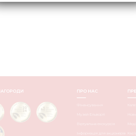
НАГОРОДИ
ПРО НАС
ПРЕ
Фінансування
Кале
Музей Ельворті
Нов
Віртуальна екскурсія
Меді
Інформація для акціонерів
Кар’