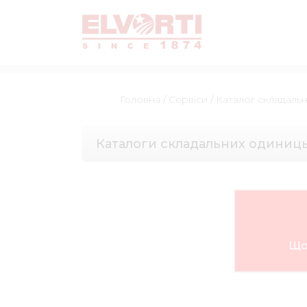
Головна
/
Сервіси
/
Каталог складаль
Каталоги складальних одиниц
Що