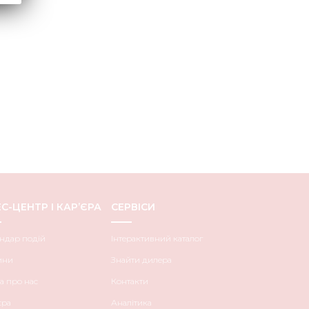
С-ЦЕНТР І КАР’ЄРА
СЕРВІСИ
ндар подій
Інтерактивний каталог
ини
Знайти дилера
а про нас
Контакти
єра
Аналітика