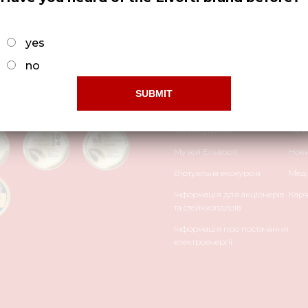
yes
no
НАГОРОДИ
ПРО НАС
ПРЕ
Фінансування
Кале
Музей Ельворті
Нов
Віртуальна екскурсія
Меді
Інформація для акціонерів
Кар’
та стейкхолдерів
Інформація про постачання
електроенергії