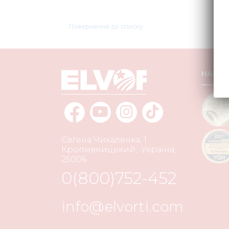
Повернення до списку
НАШІ
Євгена Чикаленка, 1
Кропивницький
,
Україна
,
25006
0(800)752-452
info@elvorti.com