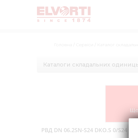
Головна
/
Сервіси
/
Каталог складаль
Каталоги складальних одиниц
Що
РВД DN 06.2SN-S24 DKO.S 0/S24 DK