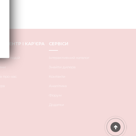
Медіа 
Кар
Купити 
С-ЦЕНТР І КАР’ЄРА
СЕРВІСИ
Знайти
Конт
ндар подій
Інтерактивний каталог
ини
Знайти дилера
а про нас
Контакти
єра
Аналітика
Форум
Додатки