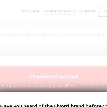
ПРОДУКЦІЯ
КАТАЛОГ ЗАПЧАСТИН
КОНТАКТИ
З
них одиниць
/
РВД DN 06.2SN-S24 DKO.S 0/S24 DKM 0-0-5000
ь
Обмежений доступ!
-б отримати права доступу потрібно -
Зареєструвати
M 0-0-5000
Have you heard of the Elvorti brand before?