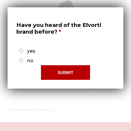
Нов
Медіа 
Кар
Have you heard of the Elvorti
brand before?
Купити 
Знайти
yes
Конт
no
Ремень 18К 1400 ТУ 38.105 762-89
Повернення до списку