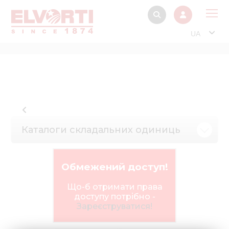
UA
Про
Прод
Фінанс
Інтерактив
Каталоги складальних одиниць
Музей Е
Павільйон
Обмежений доступ!
Інформація для
стейкх
Що-б отримати права
доступу потрібно -
Інформація 
Зареєструватися!
електро