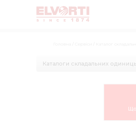
Головна
/
Сервіси
/
Каталог складаль
Каталоги складальних одиниц
Що