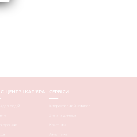
С-ЦЕНТР І КАР’ЄРА
СЕРВІСИ
ндар подій
Інтерактивний каталог
ини
Знайти дилера
а про нас
Контакти
єра
Аналітика