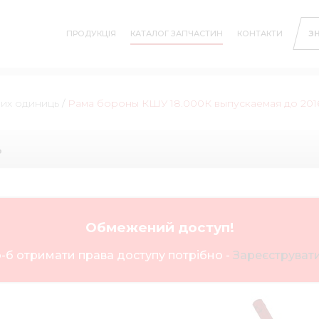
ПРОДУКЦІЯ
КАТАЛОГ ЗАПЧАСТИН
КОНТАКТИ
З
них одиниць
/
Рама бороны КШУ 18.000К выпускаемая до 2016
ь
Обмежений доступ!
-б отримати права доступу потрібно -
Зареєструвати