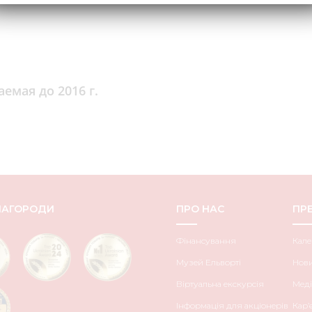
емая до 2016 г.
НАГОРОДИ
ПРО НАС
ПРЕ
Фінансування
Кале
Музей Ельворті
Нов
Віртуальна екскурсія
Меді
Інформація для акціонерів
Кар’