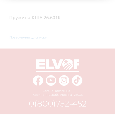
Пружина КШУ 26.601К
Повернення до списку
Євгена Чикаленка, 1
Кропивницький
,
Україна
,
25006
0(800)752-452