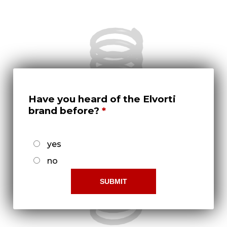
Нов
Медіа 
Кар
Купити 
Знайти
Have you heard of the Elvorti
Конт
brand before?
yes
no