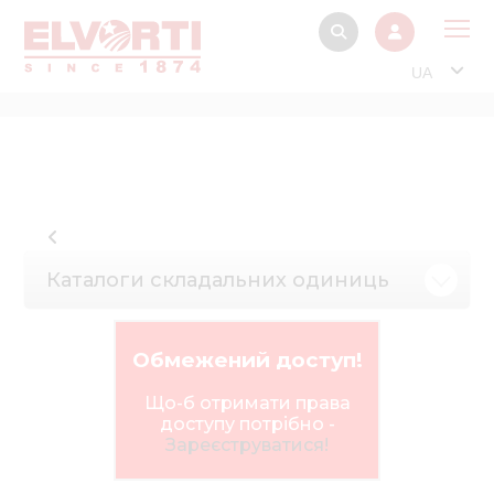
UA
Про
Прод
Фінанс
Інтерактив
Каталоги складальних одиниць
Музей Е
Павільйон
Обмежений доступ!
Інформація для
стейкх
Що-б отримати права
доступу потрібно -
Інформація 
Зареєструватися!
електро