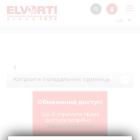
UA
Про
Прод
Фінанс
Інтерактив
Каталоги складальних одиниць
Музей Е
Павільйон
Обмежений доступ!
Інформація для
стейкх
Що-б отримати права
доступу потрібно -
Інформація 
Зареєструватися!
електро