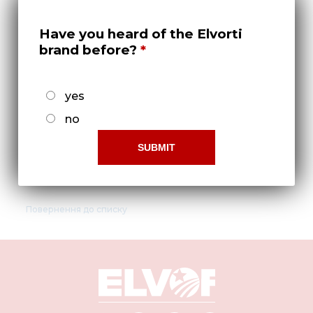
Нов
Медіа 
Have you heard of the Elvorti
brand before?
Кар
Купити 
yes
Знайти
no
Конт
Прокладка Н 080.07.003
Повернення до списку