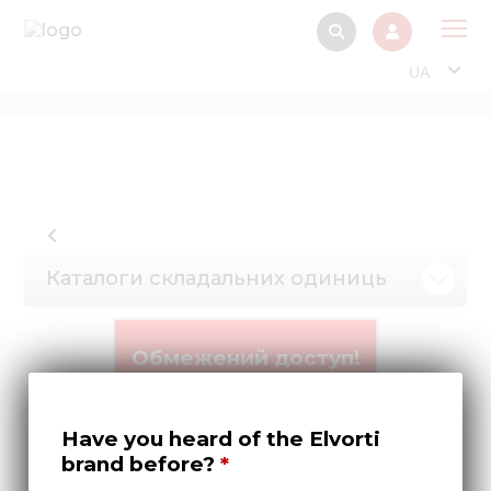
UA
Про
Прод
Фінанс
Інтерактив
Каталоги складальних одиниць
Музей Е
Павільйон
Обмежений доступ!
Інформація для
стейкх
Що-б отримати права
доступу потрібно -
Інформація 
Have you heard of the Elvorti
Зареєструватися!
електро
brand before?