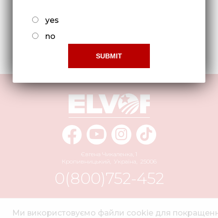
Нов
Пластина СУС 00.4895
yes
Медіа 
no
Кар
Повернення до списку
Купити 
Знайти
Конт
Євгена Чикаленка, 1
Кропивницький
,
Україна
,
25006
0(800)752-452
info@elvorti.com
Ми використовуємо файли cookie для покращен