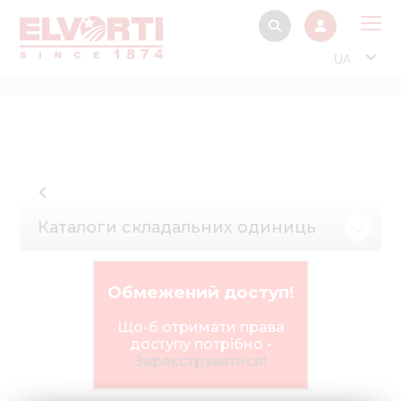
UA
Про
Прод
Фінанс
Інтерактив
Каталоги складальних одиниць
Музей Е
Павільйон
Обмежений доступ!
Інформація для
стейкх
Що-б отримати права
доступу потрібно -
Інформація 
Зареєструватися!
електро