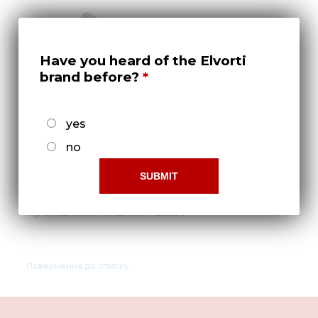
Нов
Медіа 
Кар
Have you heard of the Elvorti
brand before?
Купити 
Знайти
yes
Конт
no
Кронштейн ПШКК 12.230
Повернення до списку