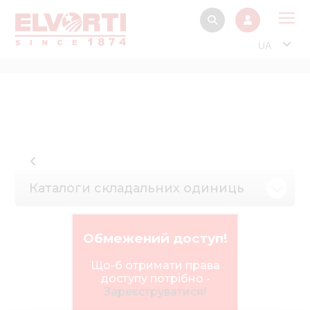
UA
Про
Прод
Фінанс
Інтерактив
Музей Е
Каталоги складальних одиниць
Павільйон
Інформація для
Обмежений доступ!
стейкх
Що-б отримати права
Інформація 
доступу потрібно -
електро
Зареєструватися!