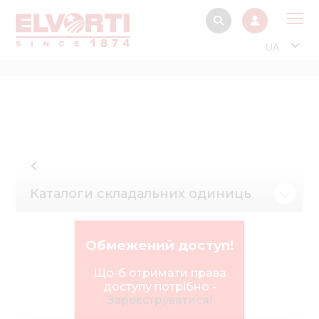
UA
Про
Прод
Фінанс
Інтерактив
Музей Е
Каталоги складальних одиниць
Павільйон
Інформація для
Обмежений доступ!
стейкх
Що-б отримати права
Інформація 
доступу потрібно -
електро
Зареєструватися!