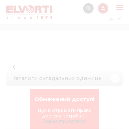
UA
Про
Прод
Фінанс
Інтерактив
Музей Е
Каталоги складальних одиниць
Павільйон
Інформація для
Обмежений доступ!
стейкх
Що-б отримати права
Інформація 
доступу потрібно -
електро
Зареєструватися!